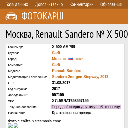
База данных
Дополнительно
Комментарии
Обновления
ФОТОКАРШ
Москва, Renault Sandero № Х 500
Х 500 АЕ 799
Госномер:
Car5
Группа:
Москва
Город:
Россия
Car5
Компания:
Renault Sandero
Модель:
Sandero 2nd gen Stepway, 2013–
Модификация / поколение:
31.08.2017
С...:
2017
Год выпуска:
557155
Заводской №:
X7L5SRAT658557155
VIN:
Передан/продан другому собственнику
Текущее состояние:
Краткосрочная аренда
Назначение:
Фото с сайта platesmania.com: