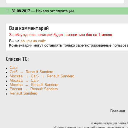
↑
31.08.2017
— Начало эксплуатации
Ваш комментарий
За обсуждение политики будет выноситься бан на 1 месяц.
Вы не
вошли на сайт
.
Комментарии могут оставлять только зарегистрированные пользов
Cписки ТС:
Car5
Car5 → Renault Sandero
Москва → Car5 → Renault Sandero
Москва → Car5
Москва → Renault Sandero
Россия → Renault Sandero
Renault Sandero
Главная
© Администрация сайта
Использование фотографий и иных материалов, оп