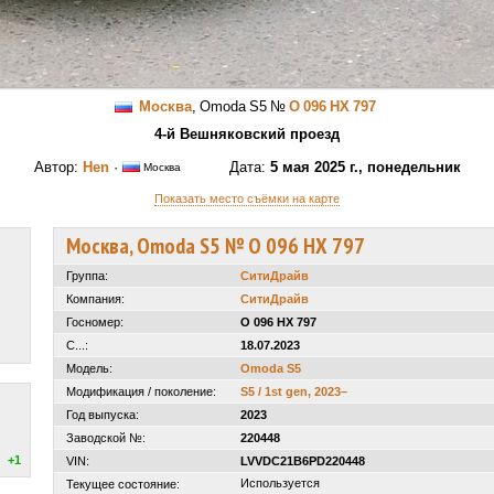
Москва
,
Omoda S5
№
О 096 НХ 797
4-й Вешняковский проезд
Автор:
Hen
·
Дата:
5 мая 2025 г., понедельник
Москва
Показать место съёмки на карте
Москва, Omoda S5 № О 096 НХ 797
Группа:
СитиДрайв
Компания:
СитиДрайв
Госномер:
О 096 НХ 797
С...:
18.07.2023
Модель:
Omoda S5
Модификация / поколение:
S5 / 1st gen, 2023–
Год выпуска:
2023
Заводской №:
220448
+1
VIN:
LVVDC21B6PD220448
Используется
Текущее состояние: