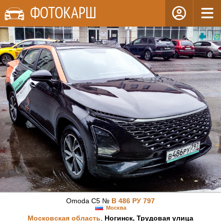
ФОТОКАРШ
Omoda C5 №
В 486 РУ 797
Москва
Московская область
,
Ногинск, Трудовая улица