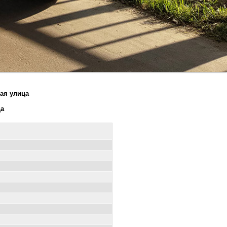
ая улица
ца