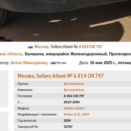
Москва
,
Sollers Atlant
№
А 814 СМ 797
кая область
,
Балашиха, микрорайон Железнодорожный, Пролетарск
втор:
Антон Южноуралец
·
Дата:
16 мая 2025 г., пятни
Москва
Москва, Sollers Atlant № А 814 СМ 797
Группа:
Делимобиль
Компания:
Делимобиль
Госномер:
А 814 СМ 797
С...:
29.07.2024
Модель:
Sollers Atlant
Модификация / поколение:
Atlant (L3), 2022-
Год выпуска:
2024
Заводской №:
15797