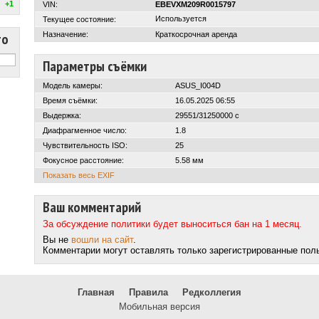
+1
VIN:
EBEVXM209R0015797
Используется
Текущее состояние:
то
Назначение:
Краткосрочная аренда
Параметры съёмки
Модель камеры:
ASUS_I004D
Время съёмки:
16.05.2025 06:55
Выдержка:
29551/31250000 с
Диафрагменное число:
1.8
Чувствительность ISO:
25
Фокусное расстояние:
5.58 мм
Показать весь EXIF
Ваш комментарий
За обсуждение политики будет выноситься бан на 1 месяц.
Вы не
вошли на сайт
.
Комментарии могут оставлять только зарегистрированные пол
Главная
Правила
Редколлегия
Мобильная версия