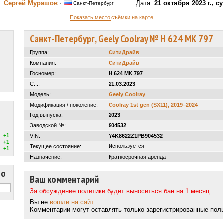
р:
Сергей Мурашов
·
Дата:
21 октября 2023 г., с
Санкт-Петербург
Показать место съёмки на карте
Санкт-Петербург, Geely Coolray № Н 624 МК 797
Группа:
СитиДрайв
Компания:
СитиДрайв
Госномер:
Н 624 МК 797
С...:
21.03.2023
Модель:
Geely Coolray
Модификация / поколение:
Coolray 1st gen (SX11), 2019–2024
Год выпуска:
2023
Заводской №:
904532
+1
VIN:
Y4K8622Z1PB904532
+1
Используется
Текущее состояние:
+1
Назначение:
Краткосрочная аренда
то
Ваш комментарий
За обсуждение политики будет выноситься бан на 1 месяц.
Вы не
вошли на сайт
.
Комментарии могут оставлять только зарегистрированные пол