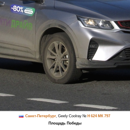
Санкт-Петербург
,
Geely Coolray
№
Н 624 МК 797
Площадь Победы