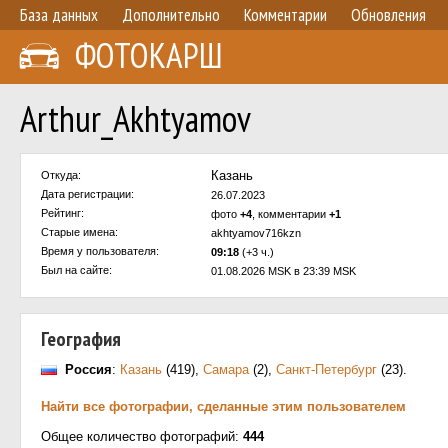
База данных
Дополнительно
Комментарии
Обновления
ФОТОКАРШ
Arthur_Akhtyamov
Казань
Откуда:
Дата регистрации:
26.07.2023
Рейтинг:
фото
+4
, комментарии
+1
Старые имена:
akhtyamov716kzn
Время у пользователя:
09:18
(+3 ч.)
Был на сайте:
01.08.2026 MSK в 23:39 MSK
География
Россия
:
Казань
(419)
,
Самара
(2)
,
Санкт-Петербург
(23)
.
Найти все фотографии, сделанные этим пользователем
Общее количество фотографий:
444