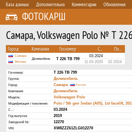
База данных
Дополнительно
Комментарии
Обновления
ФОТОКАРШ
Самара, Volkswagen Polo № Т 22
Город
Компания
Госномер
С...
По...
03.2024
Самара
Т 226 ТВ 799
Делимобиль
11.03.2020
02.2024
Москва
Т 226 ТВ 799
Госномер:
Делимобиль
Группа:
Самара
Город:
Россия
Делимобиль
Компания:
Volkswagen Polo
Модель:
Polo / 5th gen Sedan (A05), 1st facelift, 20
Модификация / поколение:
03.2024
С...:
2019
Год выпуска:
12270
Заводской №:
XW8ZZZ61ZLG012270
VIN: