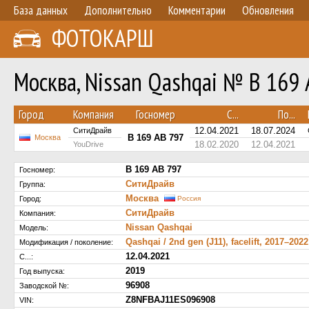
База данных
Дополнительно
Комментарии
Обновления
ФОТОКАРШ
Москва, Nissan Qashqai № В 169
Город
Компания
Госномер
С...
По...
12.04.2021
18.07.2024
СитиДрайв
В 169 АВ 797
Москва
18.02.2020
12.04.2021
YouDrive
В 169 АВ 797
Госномер:
СитиДрайв
Группа:
Москва
Город:
Россия
СитиДрайв
Компания:
Nissan Qashqai
Модель:
Qashqai / 2nd gen (J11), facelift, 2017–2022
Модификация / поколение:
12.04.2021
С...:
2019
Год выпуска:
96908
Заводской №:
Z8NFBAJ11ES096908
VIN: