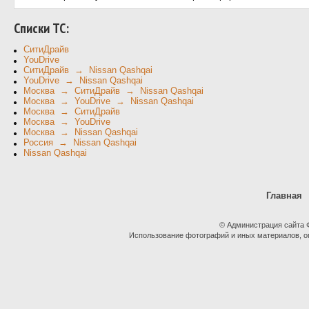
Cписки ТС:
СитиДрайв
YouDrive
СитиДрайв → Nissan Qashqai
YouDrive → Nissan Qashqai
Москва → СитиДрайв → Nissan Qashqai
Москва → YouDrive → Nissan Qashqai
Москва → СитиДрайв
Москва → YouDrive
Москва → Nissan Qashqai
Россия → Nissan Qashqai
Nissan Qashqai
Главная
© Администрация сайта
Использование фотографий и иных материалов, оп