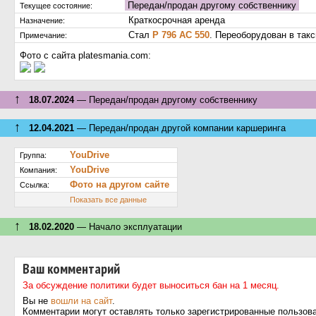
Передан/продан другому собственнику
Текущее состояние:
Краткосрочная аренда
Назначение:
Стал
Р 796 АС 550
. Переоборудован в такс
Примечание:
Фото с сайта platesmania.com:
↑
18.07.2024
— Передан/продан другому собственнику
↑
12.04.2021
— Передан/продан другой компании каршеринга
YouDrive
Группа:
YouDrive
Компания:
Фото на другом сайте
Ссылка:
Показать все данные
↑
18.02.2020
— Начало эксплуатации
Ваш комментарий
За обсуждение политики будет выноситься бан на 1 месяц.
Вы не
вошли на сайт
.
Комментарии могут оставлять только зарегистрированные пользов