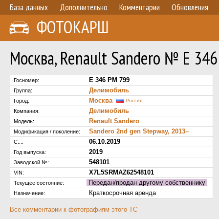
База данных
Дополнительно
Комментарии
Обновления
ФОТОКАРШ
Москва, Renault Sandero № Е 34
Е 346 РМ 799
Госномер:
Делимобиль
Группа:
Москва
Город:
Россия
Делимобиль
Компания:
Renault Sandero
Модель:
Sandero 2nd gen Stepway, 2013–
Модификация / поколение:
06.10.2019
С...:
2019
Год выпуска:
548101
Заводской №:
X7L5SRMAZ62548101
VIN:
Передан/продан другому собственнику
Текущее состояние:
Краткосрочная аренда
Назначение:
Все комментарии к фотографиям этого ТС