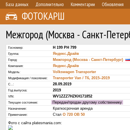
База данных
Дополнительно
Комментарии
Обновления
ФОТОКАРШ
Межгород (Москва - Санкт-Петерб
Н 199 РН 799
Госномер:
Яндекс.Драйв
Группа:
Межгород (Москва - Санкт-Петербург)
Город:
Яндекс.Драйв
Компания:
Volkswagen Transporter
Модель:
Transporter Van / T6, 2015–2019
Модификация / поколение:
28.09.2019
С...:
2019
Год выпуска:
WV1ZZZ7HZKH171852
VIN:
Передан/продан другому собственнику
Текущее состояние:
Краткосрочная аренда
Назначение:
Стал
О 720 ОВ 50
Примечание:
Фото с сайта platesmania.com: