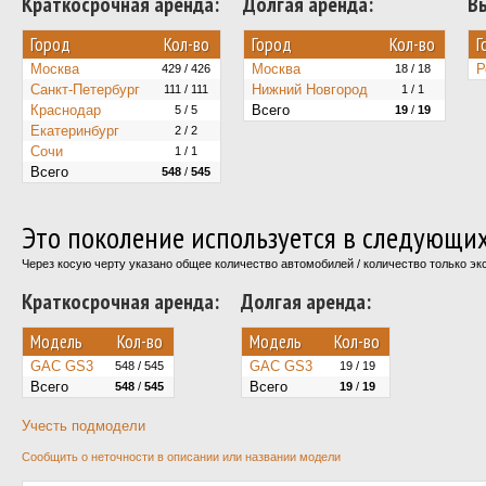
Краткосрочная аренда:
Долгая аренда:
В
Город
Кол-во
Город
Кол-во
Г
Москва
Москва
Р
429 / 426
18 / 18
Санкт-Петербург
Нижний Новгород
111 / 111
1 / 1
Краснодар
Всего
5 / 5
19
/
19
Екатеринбург
2 / 2
Сочи
1 / 1
Всего
548
/
545
Это поколение используется в следующи
Через косую черту указано общее количество автомобилей / количество только э
Краткосрочная аренда:
Долгая аренда:
Модель
Кол-во
Модель
Кол-во
GAC GS3
GAC GS3
548 / 545
19 / 19
Всего
Всего
548
/
545
19
/
19
Учесть подмодели
Сообщить о неточности в описании или названии модели