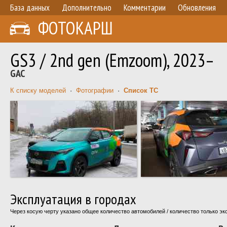
База данных
Дополнительно
Комментарии
Обновления
ФОТОКАРШ
GS3 / 2nd gen (Emzoom), 2023–
GAC
К списку моделей
·
Фотографии
·
Список ТС
Эксплуатация в городах
Через косую черту указано общее количество автомобилей / количество только э