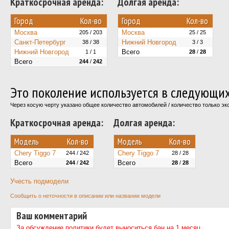
Краткосрочная аренда:
Долгая аренда:
Город
Кол-во
Город
Кол-во
Москва
Москва
205 / 203
25 / 25
Санкт-Петербург
Нижний Новгород
38 / 38
3 / 3
Нижний Новгород
Всего
1 / 1
28
/
28
Всего
244
/
242
Это поколение используется в следующи
Через косую черту указано общее количество автомобилей / количество только э
Краткосрочная аренда:
Долгая аренда:
Модель
Кол-во
Модель
Кол-во
Chery Tiggo 7
Chery Tiggo 7
244 / 242
28 / 28
Всего
Всего
244
/
242
28
/
28
Учесть подмодели
Сообщить о неточности в описании или названии модели
Ваш комментарий
За обсуждение политики будет выноситься бан на 1 месяц.