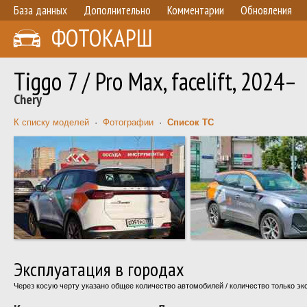
База данных
Дополнительно
Комментарии
Обновления
ФОТОКАРШ
Tiggo 7 / Pro Max, facelift, 2024–
Chery
К списку моделей
·
Фотографии
·
Список ТС
Эксплуатация в городах
Через косую черту указано общее количество автомобилей / количество только э