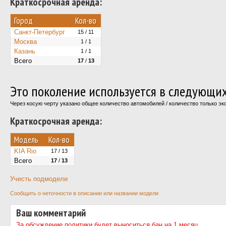
Краткосрочная аренда:
Город
Кол-во
Санкт-Петербург
15 / 11
Москва
1 / 1
Казань
1 / 1
Всего
17
/
13
Это поколение используется в следующи
Через косую черту указано общее количество автомобилей / количество только э
Краткосрочная аренда:
Модель
Кол-во
KIA Rio
17 / 13
Всего
17
/
13
Учесть подмодели
Сообщить о неточности в описании или названии модели
Ваш комментарий
За обсуждение политики будет выноситься бан на 1 месяц.