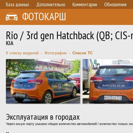
База данных
Дополнительно
Комментарии
Обновления
ФОТОКАРШ
Rio / 3rd gen Hatchback (QB; CIS-
KIA
К списку моделей
·
Фотографии
·
Список ТС
Эксплуатация в городах
Через косую черту указано общее количество автомобилей / количество только э