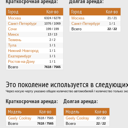
Краткосрочная аренда:
Долгая аренда:
Город
Кол-во
Город
Кол-во
Москва
Москва
6324 / 6278
21 / 21
Санкт-Петербург
Санкт-Петербург
1076 / 1069
1 / 1
Сочи
Всего
199 / 199
22
/
22
Минск
13 / 13
Тюмень
2 / 2
Тула
1 / 1
Нижний Новгород
1 / 1
Екатеринбург
1 / 1
Ростов-на-Дону
1 / 1
Всего
7618
/
7565
Это поколение используется в следующи
Через косую черту указано общее количество автомобилей / количество только э
Краткосрочная аренда:
Долгая аренда:
Модель
Кол-во
Модель
Кол-во
Geely Coolray
Geely Coolray
7618 / 7565
22 / 22
Всего
Всего
7618
/
7565
22
/
22