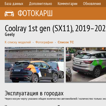
База данных
Дополнительно
Комментарии
Обновления
ФОТОКАРШ
Coolray 1st gen (SX11), 2019–20
Geely
К списку моделей
·
Фотографии
·
Список ТС
Эксплуатация в городах
Через косую черту указано общее количество автомобилей / количество только э