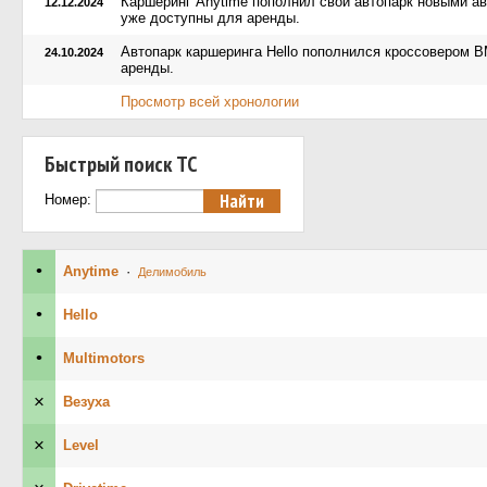
Каршеринг Anytime пополнил свой автопарк новыми а
12.12.2024
уже доступны для аренды.
Автопарк каршеринга Hello пополнился кроссовером 
24.10.2024
аренды.
Просмотр всей хронологии
Быстрый поиск ТС
Номер:
•
Anytime
·
Делимобиль
•
Hello
•
Multimotors
×
Везуха
×
Level