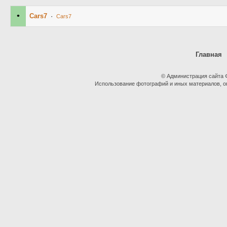
•
Cars7
·
Cars7
Главная
© Администрация сайта
Использование фотографий и иных материалов, оп