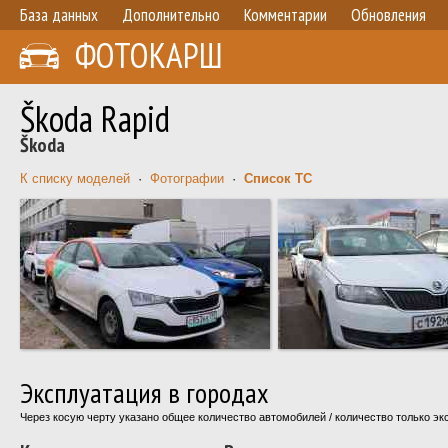
База данных
Дополнительно
Комментарии
Обновления
ФОТОКАРШ
Škoda Rapid
Škoda
К списку моделей
·
Фотографии
·
Список ТС
Эксплуатация в городах
Через косую черту указано общее количество автомобилей / количество только э