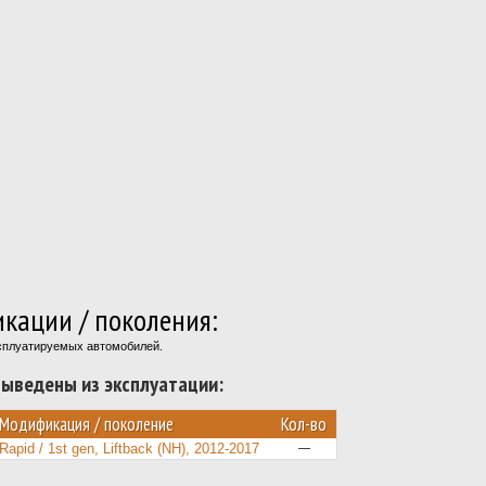
кации / поколения:
ксплуатируемых автомобилей.
ыведены из эксплуатации:
Модификация / поколение
Кол-во
Rapid / 1st gen, Liftback (NH), 2012-2017
—