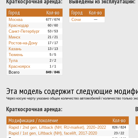
Краткосрочная аренда:
Выведены из эксплуатации:
Город
Кол-во
Город
Кол-во
Москва
Сочи
677 / 674
—
Краснодар
60 / 60
Санкт-Петербург
53 / 53
Минск
21 / 21
Ростов-на-Дону
17 / 17
Казань
13 / 13
Тюмень
5 / 5
Тула
2 / 2
Красноярск
1 / 1
Всего
849
/
846
Эта модель содержит следующие модифи
Через косую черту указано общее количество автомобилей / количество только э
Краткосрочная аренда:
В
Модификация / поколение
Кол-во
Rapid / 2nd gen, Liftback (NH; RU-market), 2020–2022
826 / 824
Rapid / 1st gen, Liftback (NH), facelift, 2017-2020
23 / 22