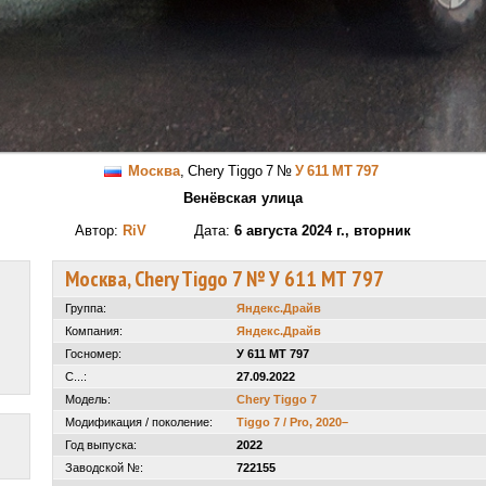
Москва
,
Chery Tiggo 7
№
У 611 МТ 797
Венёвская улица
Автор:
RiV
Дата:
6 августа 2024 г., вторник
Москва, Chery Tiggo 7 № У 611 МТ 797
Группа:
Яндекс.Драйв
Компания:
Яндекс.Драйв
Госномер:
У 611 МТ 797
С...:
27.09.2022
Модель:
Chery Tiggo 7
Модификация / поколение:
Tiggo 7 / Pro, 2020–
Год выпуска:
2022
Заводской №:
722155