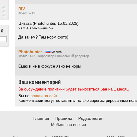
+1
RiV
+1
Фото: 5219
+1
Цитата (Photohunter, 15.03.2025):
то
>
На АН заменить бы
Да зачем? Там норм фото)
Photohunter
·
Москва
Фото: 1477 · Корректор / Локальный редактор
Смаз и не в фокусе явно не норм
Ваш комментарий
За обсуждение политики будет выноситься бан на 1 месяц.
Вы не
вошли на сайт
.
Комментарии могут оставлять только зарегистрированные пол
Главная
Правила
Редколлегия
Мобильная версия