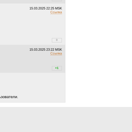
15.03.2025
22:25 MSK
Ссылка
+0
0
/
–0
15.03.2025
23:22 MSK
Ссылка
+1
+1
/
–0
ьзователи.