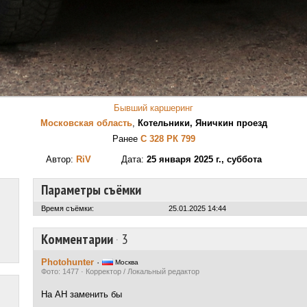
Бывший каршеринг
Московская область
,
Котельники, Яничкин проезд
Ранее
С 328 РК 799
Автор:
RiV
Дата:
25 января 2025 г., суббота
Параметры съёмки
Время съёмки:
25.01.2025 14:44
Комментарии
·
3
Photohunter
·
Москва
Фото: 1477 · Корректор / Локальный редактор
На АН заменить бы