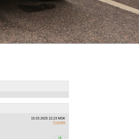
15.03.2025
22:23 MSK
Ссылка
+1
+1
/
–0