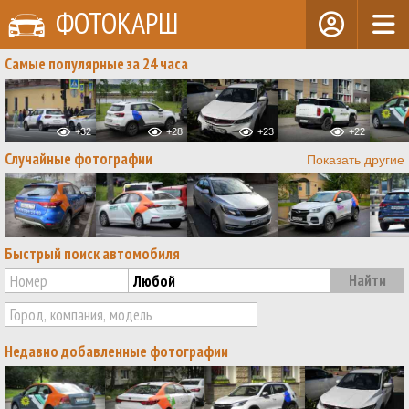
ФОТОКАРШ
Самые популярные за 24 часа
+32
+28
+23
+22
Случайные фотографии
Показать другие
Быстрый поиск автомобиля
Недавно добавленные фотографии