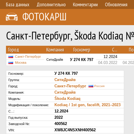
База данных
Дополнительно
Комментарии
Обновления
ФОТОКАРШ
Санкт-Петербург, Škoda Kodiaq 
Город
Компания
Госномер
С...
По.
12.2024
Санкт-Петербург
У 274 КК 797
СитиДрайв
04.03.2022
04.20
Москва
У 274 КК 797
Госномер:
СитиДрайв
Группа:
Санкт-Петербург
Город:
Россия
СитиДрайв
Компания:
Škoda Kodiaq
Модель:
Kodiaq / 1st gen, facelift, 2021–2023
Модификация / поколение:
12.2024
С...:
2022
Год выпуска:
400562
Заводской №:
XW8JC4NSXNH400562
VIN: