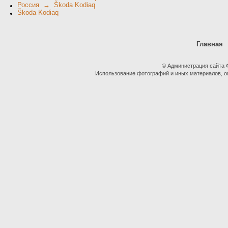
Россия → Škoda Kodiaq
Škoda Kodiaq
Главная
© Администрация сайта
Использование фотографий и иных материалов, оп