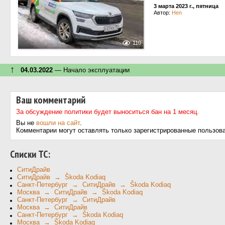
3 марта 2023 г., пятница
Автор:
Hen
110
↑
04.03.2022
— Начало эксплуатации
Ваш комментарий
За обсуждение политики будет выноситься бан на 1 месяц.
Вы не
вошли на сайт
.
Комментарии могут оставлять только зарегистрированные пользов
Cписки ТС:
СитиДрайв
СитиДрайв → Škoda Kodiaq
Санкт-Петербург → СитиДрайв → Škoda Kodiaq
Москва → СитиДрайв → Škoda Kodiaq
Санкт-Петербург → СитиДрайв
Москва → СитиДрайв
Санкт-Петербург → Škoda Kodiaq
Москва → Škoda Kodiaq