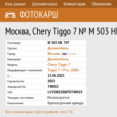
База данных
Дополнительно
Комментарии
Обновления
ФОТОКАРШ
Москва, Chery Tiggo 7 № М 503 Н
М 503 НЕ 797
Госномер:
Делимобиль
Группа:
Москва
Город:
Россия
Делимобиль
Компания:
Chery Tiggo 7
Модель:
Tiggo 7 / Pro, 2020–
Модификация / поколение:
13.06.2023
С...:
2023
Год выпуска:
748915
Заводской №:
LVVDB21B6PD748915
VIN:
Используется
Текущее состояние:
Краткосрочная аренда
Назначение:
Все комментарии к фотографиям этого ТС