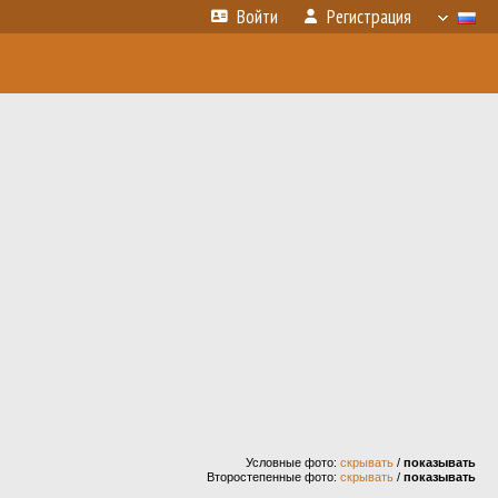
Войти
Регистрация
Условные фото:
скрывать
/
показывать
Второстепенные фото:
скрывать
/
показывать