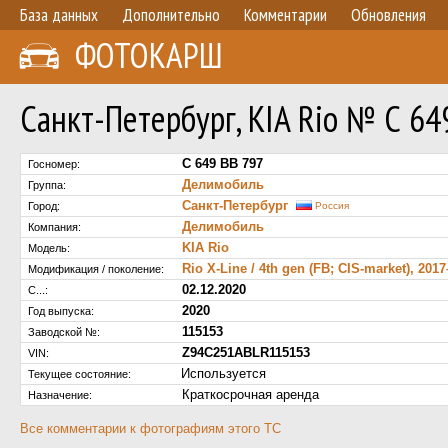
База данных
Дополнительно
Комментарии
Обновления
ФОТОКАРШ
Санкт-Петербург, KIA Rio № С 64
С 649 ВВ 797
Госномер:
Делимобиль
Группа:
Санкт-Петербург
Город:
Россия
Делимобиль
Компания:
KIA Rio
Модель:
Rio X-Line / 4th gen (FB; CIS-market), 201
Модификация / поколение:
02.12.2020
С...:
2020
Год выпуска:
115153
Заводской №:
Z94C251ABLR115153
VIN:
Используется
Текущее состояние:
Краткосрочная аренда
Назначение:
Все комментарии к фотографиям этого ТС